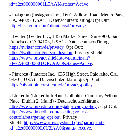
id=a2zt000000001L5AAI&status=Active
.
- Instagram (Instagram Inc., 1601 Willow Road, Menlo Park,
CA, 94025, USA) – Datenschutzerklärung/ Opt-Out:
http://instagram.com/about/legal/privacy/
.
- Twitter (Twitter Inc., 1355 Market Street, Suite 900, San
Francisco, CA 94103, USA) - Datenschutzerklärung:
https://twitter.com/de/privacy
, Opt-Out:
https://twitter.com/personalization
, Privacy Shield:
https://www.privacyshield.gov/participant?
id=a2zt0000000TORzAAO&status=Active
.
- Pinterest (Pinterest Inc., 635 High Street, Palo Alto, CA,
94301, USA) – Datenschutzerklärung/ Opt-Out:
https://about.pinterest.com/de/privacy-policy
.
- LinkedIn (LinkedIn Ireland Unlimited Company Wilton
Place, Dublin 2, Irland) - Datenschutzerklärung
https://www.linkedin.com/legal/privacy-policy
, Opt-Out:
https://www.linkedin.com/psettings/guest-
controls/retargeting-opt-out
, Privacy
Shield:
https://www.privacyshield.gov/participant?
id=a2zt0000000L0UZAA0&status=Active
.