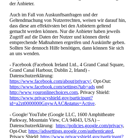
der Anbieter.
Auch im Fall von Auskunftsanfragen und der
Geltendmachung von Nutzerrechten, weisen wir darauf hin,
dass diese am effektivsten bei den Anbietern geltend
gemacht werden können. Nur die Anbieter haben jeweils
Zugriff auf die Daten der Nutzer und können direkt
entsprechende Maßnahmen ergreifen und Auskünfte geben.
Sollten Sie dennoch Hilfe benötigen, dann können Sie sich
an uns wenden.
- Facebook (Facebook Ireland Ltd., 4 Grand Canal Square,
Grand Canal Harbour, Dublin 2, Irland) -
Datenschutzerklärung:
https://www.facebook.com/about/privacy/
, Opt-Out:
https://www.facebook.com/settings?tab=ads
und
http://www.youronlinechoices.com
, Privacy Shield:
https://www.privacyshield.gov/participant?
id=a2zt0000000GnywAAC&status=Active
.
- Google/ YouTube (Google LLC, 1600 Amphitheatre
Parkway, Mountain View, CA 94043, USA) –
Datenschutzerklärung:
https://policies.google.com/privacy
,
Opt-Out:
https://adssettings.google.com/authenticated
,
Privacy Shield:
https://www.privacyshield.gov/participant?